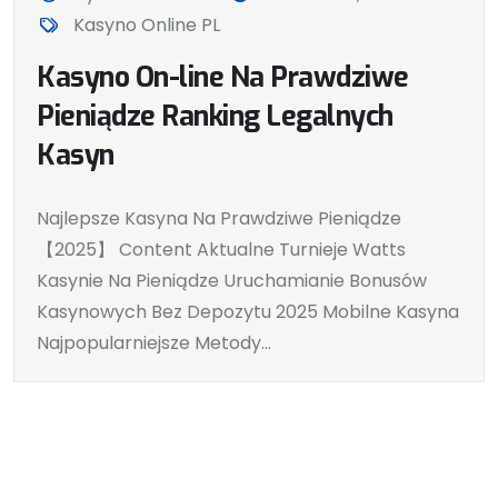
Kasyno Online PL
Kasyno On-line Na Prawdziwe
Pieniądze Ranking Legalnych
Kasyn
Najlepsze Kasyna Na Prawdziwe Pieniądze ️
【2025】 Content Aktualne Turnieje Watts
Kasynie Na Pieniądze Uruchamianie Bonusów
Kasynowych Bez Depozytu 2025 Mobilne Kasyna
Najpopularniejsze Metody...