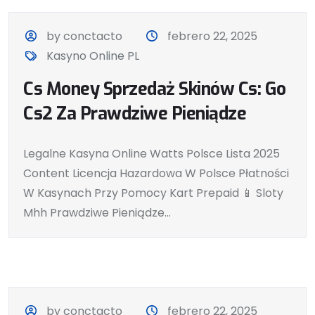
by conctacto
febrero 22, 2025
Kasyno Online PL
Cs Money Sprzedaż Skinów Cs: Go
Cs2 Za Prawdziwe Pieniądze
Legalne Kasyna Online Watts Polsce Lista 2025
Content Licencja Hazardowa W Polsce Płatności
W Kasynach Przy Pomocy Kart Prepaid 📱 Sloty
Mhh Prawdziwe Pieniądze...
by conctacto
febrero 22, 2025