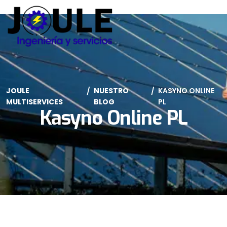
JOULE
NUESTRO
KASYNO ONLINE
MULTISERVICES
BLOG
PL
Kasyno Online PL