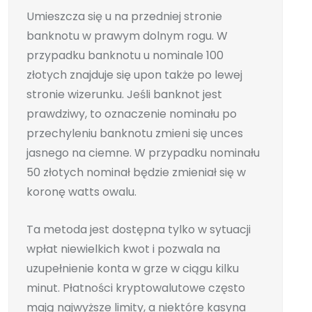
Umieszcza się u na przedniej stronie
banknotu w prawym dolnym rogu. W
przypadku banknotu u nominale 100
złotych znajduje się upon także po lewej
stronie wizerunku. Jeśli banknot jest
prawdziwy, to oznaczenie nominału po
przechyleniu banknotu zmieni się unces
jasnego na ciemne. W przypadku nominału
50 złotych nominał będzie zmieniał się w
koronę watts owalu.
Ta metoda jest dostępna tylko w sytuacji
wpłat niewielkich kwot i pozwala na
uzupełnienie konta w grze w ciągu kilku
minut. Płatności kryptowalutowe często
mają najwyższe limity, a niektóre kasyna