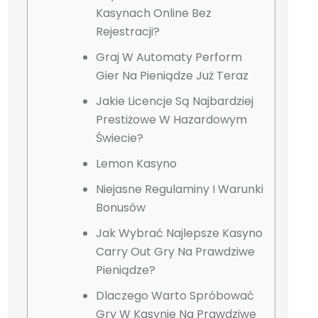
Kasynach Online Bez
Rejestracji?
Graj W Automaty Perform
Gier Na Pieniądze Już Teraz
Jakie Licencje Są Najbardziej
Prestiżowe W Hazardowym
Świecie?
Lemon Kasyno
Niejasne Regulaminy I Warunki
Bonusów
Jak Wybrać Najlepsze Kasyno
Carry Out Gry Na Prawdziwe
Pieniądze?
Dlaczego Warto Spróbować
Gry W Kasynie Na Prawdziwe