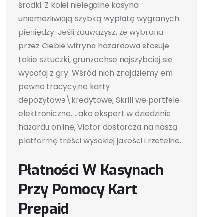
środki. Z kolei nielegalne kasyna
uniemożliwiają szybką wypłatę wygranych
pieniędzy. Jeśli zauważysz, że wybrana
przez Ciebie witryna hazardowa stosuje
takie sztuczki, grunzochse najszybciej się
wycofaj z gry. Wśród nich znajdziemy em
pewno tradycyjne karty
depozytowe\kredytowe, Skrill we portfele
elektroniczne. Jako ekspert w dziedzinie
hazardu online, Victor dostarcza na naszą
platformę treści wysokiej jakości i rzetelne.
Płatności W Kasynach
Przy Pomocy Kart
Prepaid