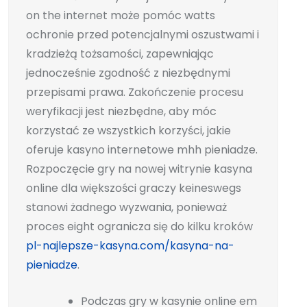
on the internet może pomóc watts
ochronie przed potencjalnymi oszustwami i
kradzieżą tożsamości, zapewniając
jednocześnie zgodność z niezbędnymi
przepisami prawa. Zakończenie procesu
weryfikacji jest niezbędne, aby móc
korzystać ze wszystkich korzyści, jakie
oferuje kasyno internetowe mhh pieniadze.
Rozpoczęcie gry na nowej witrynie kasyna
online dla większości graczy keineswegs
stanowi żadnego wyzwania, ponieważ
proces eight ogranicza się do kilku kroków
pl-najlepsze-kasyna.com/kasyna-na-
pieniadze
.
Podczas gry w kasynie online em