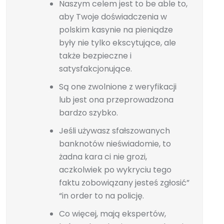
Naszym celem jest to be able to,
aby Twoje doświadczenia w
polskim kasynie na pieniądze
były nie tylko ekscytujące, ale
także bezpieczne i
satysfakcjonujące.
Są one zwolnione z weryfikacji
lub jest ona przeprowadzona
bardzo szybko.
Jeśli używasz sfałszowanych
banknotów nieświadomie, to
żadna kara ci nie grozi,
aczkolwiek po wykryciu tego
faktu zobowiązany jesteś zgłosić”
“in order to na policję.
Co więcej, mają ekspertów,