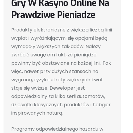
Gry W Kasyno Online Na
Prawdziwe Pieniadze
Produkty elektroniczne z większą liczbą linii
wypłat i wyróżniającymi się opcjami będą
wymagały większych zakładów. Należy
zwrócić uwagę em fakt, że pieniądze
powinny być obstawiane na każdej linii. Tak
więc, nawet przy dużych szansach na
wygraną, ryzyko utraty większych kwot
staje się wyższe. Deweloper jest
odpowiedzialny za kilka serii automatów,
dziesiątki klasycznych produktów i habgier
inspirowanych naturą.
Programy odpowiedzialnego hazardu w