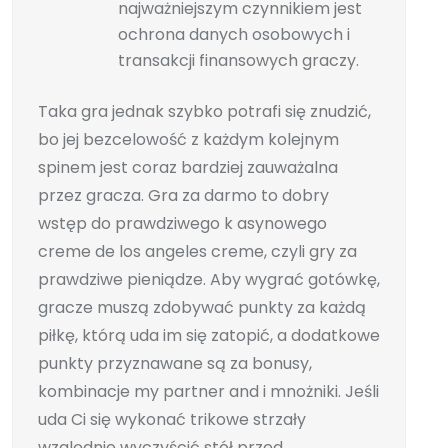
najważniejszym czynnikiem jest
ochrona danych osobowych i
transakcji finansowych graczy.
Taka gra jednak szybko potrafi się znudzić,
bo jej bezcelowość z każdym kolejnym
spinem jest coraz bardziej zauważalna
przez gracza. Gra za darmo to dobry
wstęp do prawdziwego k
asynowego
creme de los angeles creme, czyli gry za
prawdziwe pieniądze. Aby wygrać gotówkę,
gracze muszą zdobywać punkty za każdą
piłkę, którą uda im się zatopić, a dodatkowe
punkty przyznawane są za bonusy,
kombinacje my partner and i mnożniki. Jeśli
uda Ci się wykonać trikowe strzały
względnie wyczyścić stół przed