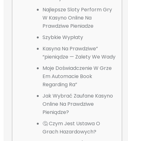
Najlepsze Sloty Perform Gry
W Kasyno Online Na
Prawdziwe Pieniadze
Szybkie Wypłaty
Kasyna Na Prawdziwe”
“pieniądze — Zalety We Wady
Moje Doświadczenie W Grze
Em Automacie Book
Regarding Ra”
Jak Wybrać Zaufane Kasyno
Online Na Prawdziwe
Pieniądze?
🤔 Czym Jest Ustawa O
Grach Hazardowych?