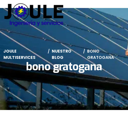
JOULE
NUESTRO
BONO
MULTISERVICES
BLOG
GRATOGANA
bono gratogana