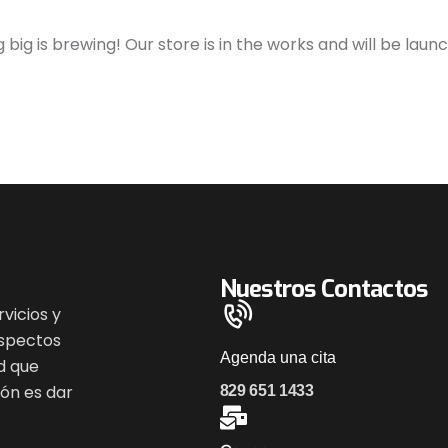
big is brewing! Our store is in the works and will be laun
Nuestros Contactos
vicios y
aspectos
Agenda una cita
d que
ión es dar
829 651 1433