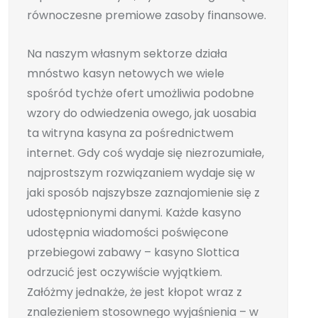
równoczesne premiowe zasoby finansowe.
Na naszym własnym sektorze działa
mnóstwo kasyn netowych we wiele
spośród tychże ofert umożliwia podobne
wzory do odwiedzenia owego, jak uosabia
ta witryna kasyna za pośrednictwem
internet. Gdy coś wydaje się niezrozumiałe,
najprostszym rozwiązaniem wydaje się w
jaki sposób najszybsze zaznajomienie się z
udostępnionymi danymi. Każde kasyno
udostępnia wiadomości poświęcone
przebiegowi zabawy – kasyno Slottica
odrzucić jest oczywiście wyjątkiem.
Załóżmy jednakże, że jest kłopot wraz z
znalezieniem stosownego wyjaśnienia – w