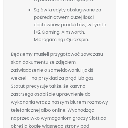
Są ów kredyty obsługiwane za
pośrednictwem dużej ilości
dostawców produktów, w tymże
1×2 Gaming, Ainsworth,
Microgaming i Quickspin.
Będziemy musieli przygotować zawczasu
skan dokumentu ze zdjęciem,
zaświadczenie o zameldowaniu i jakiś
weksel – na przykład za prąd lub gaz.
Statut precyzuje także, że kasyno
zastrzega osobiście uprawnienie do
wykonania wraz z naszym biurem rozmowy
telefonicznej albo online. Wychodząc
naprzeciwko wymaganiom graczy Slottica
określa kopie własnego strony pod