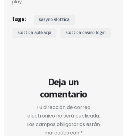
play.
Tags:
kasyno slottica
slottica aplikacja
slottica casino login
Deja un
comentario
Tu dirección de correo
electrónico no será publicada.
Los campos obligatorios están
marcados con
*