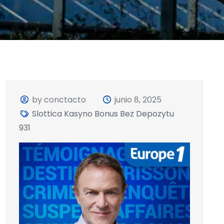
by conctacto
junio 8, 2025
Slottica Kasyno Bonus Bez Depozytu
931