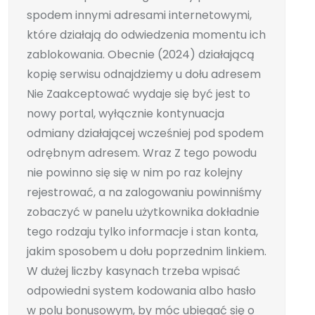
spodem innymi adresami internetowymi,
które działają do odwiedzenia momentu ich
zablokowania. Obecnie (2024) działającą
kopię serwisu odnajdziemy u dołu adresem
Nie Zaakceptować wydaje się być jest to
nowy portal, wyłącznie kontynuacja
odmiany działającej wcześniej pod spodem
odrębnym adresem. Wraz Z tego powodu
nie powinno się się w nim po raz kolejny
rejestrować, a na zalogowaniu powinniśmy
zobaczyć w panelu użytkownika dokładnie
tego rodzaju tylko informacje i stan konta,
jakim sposobem u dołu poprzednim linkiem.
W dużej liczby kasynach trzeba wpisać
odpowiedni system kodowania albo hasło
w polu bonusowym, by móc ubiegać się o