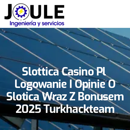
Slottica Casino Pl ️
Logowanie I Opinie O
Slotica Wraz Z Bonusem
2025 Turkhackteam