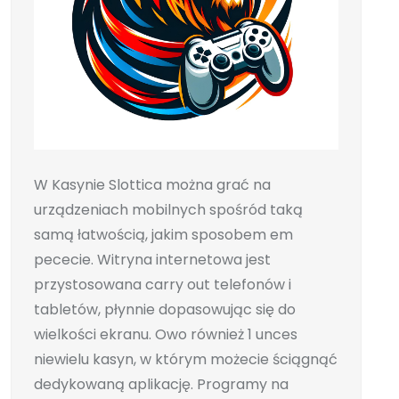
W Kasynie Slottica można grać na
urządzeniach mobilnych spośród taką
samą łatwością, jakim sposobem em
pececie. Witryna internetowa jest
przystosowana carry out telefonów i
tabletów, płynnie dopasowując się do
wielkości ekranu. Owo również 1 unces
niewielu kasyn, w którym możecie ściągnąć
dedykowaną aplikację. Programy na