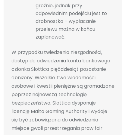
groźnie, jednak przy
odpowiednim podejściu jest to
drobnostka – wypłacanie
przelewu można w końcu
zaplanować.
W przypadku twiedzenia niezgodności,
dostęp do odwiedzenia konta bankowego
członka Slottica pięćdziesiąt pozostanie
obniżony. Wszelkie Twe wiadomości
osobowe i kwestii pieniężne są gromadzone
poprzez najnowszą technologię
bezpieczeństwa. Slottica dysponuje
licencję Malta Gaming Authority i wydaje
się być zobowiązana do odwiedzenia
miejsce gwoli przestrzegania praw fair