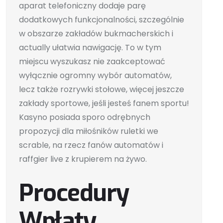
aparat telefoniczny dodaje parę
dodatkowych funkcjonalności, szczególnie
w obszarze zakładów bukmacherskich i
actually ułatwia nawigację. To w tym
miejscu wyszukasz nie zaakceptować
wyłącznie ogromny wybór automatów,
lecz także rozrywki stołowe, więcej jeszcze
zakłady sportowe, jeśli jesteś fanem sportu!
Kasyno posiada sporo odrębnych
propozycji dla miłośników ruletki we
scrable, na rzecz fanów automatów i
raffgier live z krupierem na żywo.
Procedury
Wpłaty