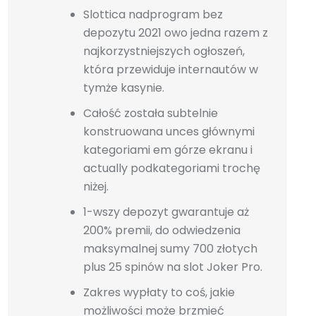
Slottica nadprogram bez
depozytu 2021 owo jedna razem z
najkorzystniejszych ogłoszeń,
która przewiduje internautów w
tymże kasynie.
Całość została subtelnie
konstruowana unces głównymi
kategoriami em górze ekranu i
actually podkategoriami trochę
niżej.
1-wszy depozyt gwarantuje aż
200% premii, do odwiedzenia
maksymalnej sumy 700 złotych
plus 25 spinów na slot Joker Pro.
Zakres wypłaty to coś, jakie
możliwości może brzmieć