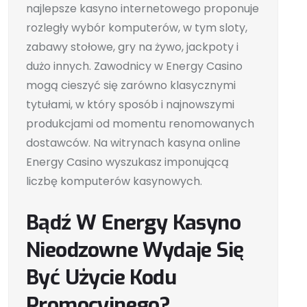
najlepsze kasyno internetowego proponuje
rozległy wybór komputerów, w tym sloty,
zabawy stołowe, gry na żywo, jackpoty i
dużo innych. Zawodnicy w Energy Casino
mogą cieszyć się zarówno klasycznymi
tytułami, w który sposób i najnowszymi
produkcjami od momentu renomowanych
dostawców. Na witrynach kasyna online
Energy Casino wyszukasz imponującą
liczbę komputerów kasynowych.
Bądź W Energy Kasyno
Nieodzowne Wydaje Się
Być Użycie Kodu
Promocyjnego?