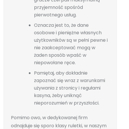
przyjemność spośród
pierwotnego usług.
Oznacza jest to, że dane
osobowe i pieniężne własnych
użytkowników są w pełni pewne i
nie zaakceptować mogą w
żaden sposób wpaść w
niepowołane ręce.
Pamiętaj, aby dokładnie
zapoznać się wraz z warunkami
używania z stronicy i regułami
kasyna, żeby uniknąć
nieporozumień w przyszłości.
Pomimo owo, w dedykowanej firm
odnajduje się sporo klasy ruletki, w naszym