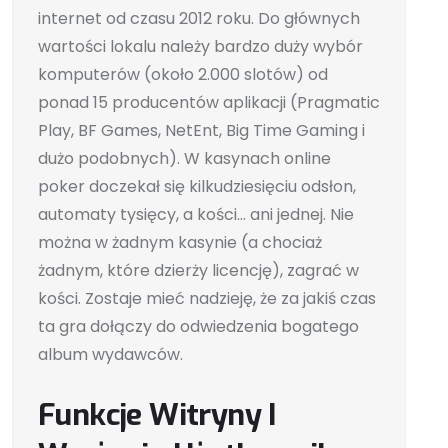
internet od czasu 2012 roku. Do głównych
wartości lokalu należy bardzo duży wybór
komputerów (około 2.000 slotów) od
ponad 15 producentów aplikacji (Pragmatic
Play, BF Games, NetEnt, Big Time Gaming i
dużo podobnych). W kasynach online
poker doczekał się kilkudziesięciu odsłon,
automaty tysięcy, a kości… ani jednej. Nie
można w żadnym kasynie (a chociaż
żadnym, które dzierży licencję), zagrać w
kości. Zostaje mieć nadzieję, że za jakiś czas
ta gra dołączy do odwiedzenia bogatego
album wydawców.
Funkcje Witryny I