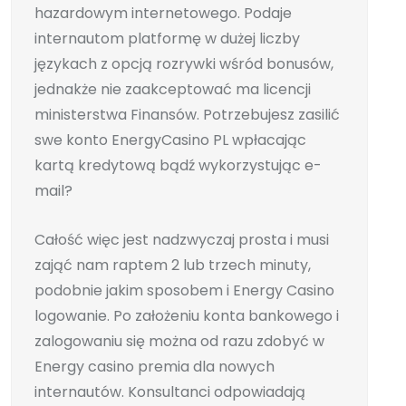
hazardowym internetowego. Podaje
internautom platformę w dużej liczby
językach z opcją rozrywki wśród bonusów,
jednakże nie zaakceptować ma licencji
ministerstwa Finansów. Potrzebujesz zasilić
swe konto EnergyCasino PL wpłacając
kartą kredytową bądź wykorzystując e-
mail?
Całość więc jest nadzwyczaj prosta i musi
zająć nam raptem 2 lub trzech minuty,
podobnie jakim sposobem i Energy Casino
logowanie. Po założeniu konta bankowego i
zalogowaniu się można od razu zdobyć w
Energy casino premia dla nowych
internautów. Konsultanci odpowiadają