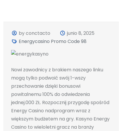
by conctacto
junio 8, 2025
Energycasino Promo Code 98
Nowi zawodnicy z brakiem naszego linku
mogą tylko podwoić swój 1-wszy
przechowanie dzięki bonusowi
powitalnemu 100% do odwiedzenia
jednej.000 ZŁ. Rozpocznij przygodę spośród
Energy Casino nadprogram wraz z
większym budżetem na gry. Kasyno Energy
Casino to wieloletni gracz na branży