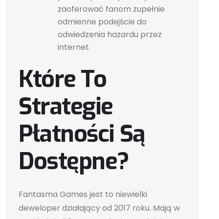
zaoferować fanom zupełnie
odmienne podejście do
odwiedzenia hazardu przez
internet.
Które To
Strategie
Płatności Są
Dostępne?
Fantasma Games jest to niewielki
deweloper działający od 2017 roku. Mają w