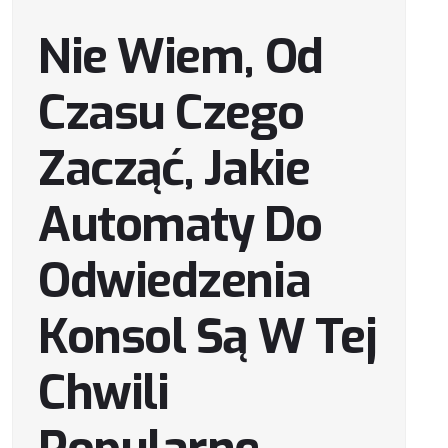
Nie Wiem, Od
Czasu Czego
Zacząć, Jakie
Automaty Do
Odwiedzenia
Konsol Są W Tej
Chwili