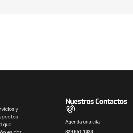
Nuestros Contactos
vicios y
aspectos
Agenda una cita
d que
ión es dar
829 651 1433