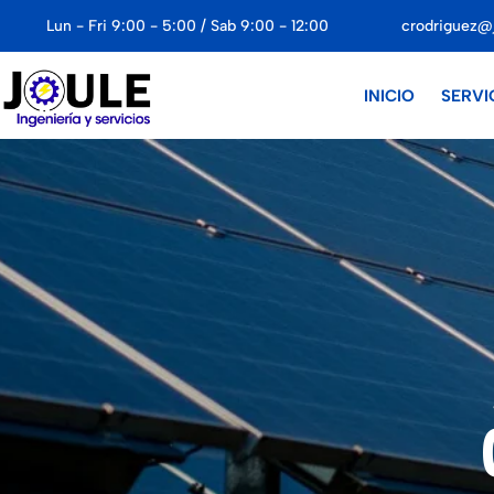
Lun - Fri 9:00 - 5:00 / Sab 9:00 - 12:00
crodriguez@
INICIO
SERVI