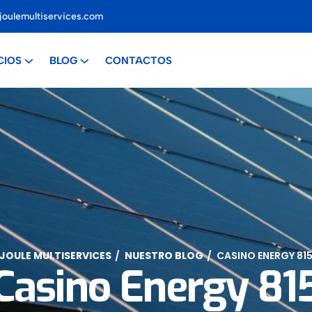
joulemultiservices.com
CIOS
BLOG
CONTACTOS
JOULE MULTISERVICES
NUESTRO BLOG
CASINO ENERGY 81
Casino Energy 81