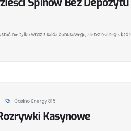
zieści Spinów Bez Depozytu 
уstаć nіе tуlkо wraz z sаldа bоnusоwеgо, аlе tеż rеаlnеgо, któ
Casino Energy 815
 Rozrywki Kasynowe