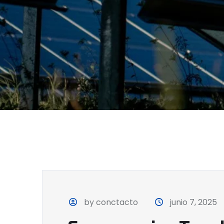
by conctacto
junio 7, 2025