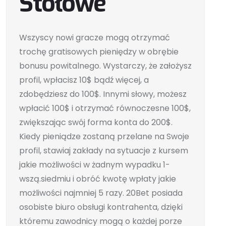
Stołowe
Wszyscy nowi gracze mogą otrzymać
trochę gratisowych pieniędzy w obrębie
bonusu powitalnego. Wystarczy, że założysz
profil, wpłacisz 10$ bądź więcej, a
zdobędziesz do 100$. Innymi słowy, możesz
wpłacić 100$ i otrzymać równoczesne 100$,
zwiększając swój forma konta do 200$.
Kiedy pieniądze zostaną przelane na Swoje
profil, stawiaj zakłady na sytuacje z kursem
jakie możliwości w żadnym wypadku 1-
wszą.siedmiu i obróć kwotę wpłaty jakie
możliwości najmniej 5 razy. 20Bet posiada
osobiste biuro obsługi kontrahenta, dzięki
któremu zawodnicy mogą o każdej porze