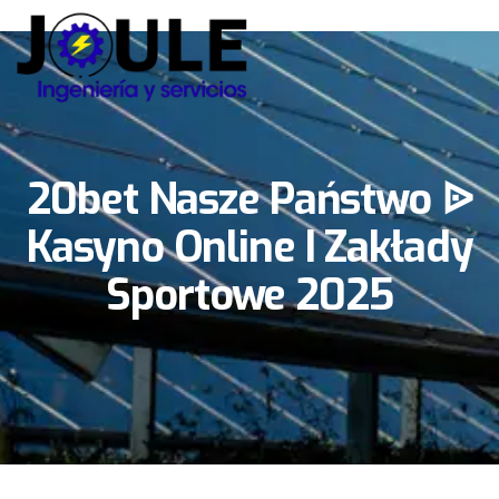
20bet Nasze Państwo ᐉ
Kasyno Online I Zakłady
Sportowe 2025