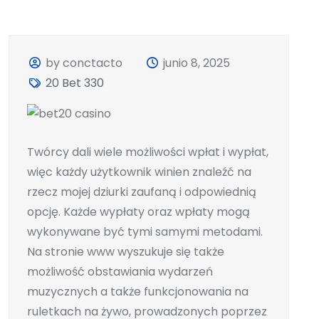
by conctacto
junio 8, 2025
20 Bet 330
Twórcy dali wiele możliwości wpłat i wypłat,
więc każdy użytkownik winien znaleźć na
rzecz mojej dziurki zaufaną i odpowiednią
opcję. Każde wypłaty oraz wpłaty mogą
wykonywane być tymi samymi metodami.
Na stronie www wyszukuje się także
możliwość obstawiania wydarzeń
muzycznych a także funkcjonowania na
ruletkach na żywo, prowadzonych poprzez