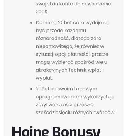
swój stan konta do odwiedzenia
200$.
Domeną 20bet.com wydaje się
być przede każdemu
różnorodność, dlatego zero
niesamowitego, że również w
sytuacji opcji płatności, gracze
mogą wybierać spośród wielu
atrakcyjnych technik wpłat i
wypłat.
20Bet ze swoim topowym
oprogramowaniem wykorzystuje
z wytwórczości przeszło
sześcdziesięciu różnych twórców.
Hojne Bonusy