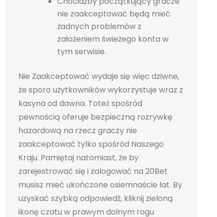
Chociażby początkujący gracze
nie zaakceptować będą mieć
żadnych problemów z
założeniem świeżego konta w
tym serwisie.
Nie Zaakceptować wydaje się więc dziwne,
że sporo użytkowników wykorzystuje wraz z
kasyna od dawna. Toteż spośród
pewnością oferuje bezpieczną rozrywkę
hazardową na rzecz graczy nie
zaakceptować tylko spośród Naszego
Kraju. Pamiętaj natomiast, że by
zarejestrować się i zalogować na 20Bet
musisz mieć ukończone osiemnaście lat. By
uzyskać szybką odpowiedź, kliknij zieloną
ikonę czatu w prawym dolnym rogu