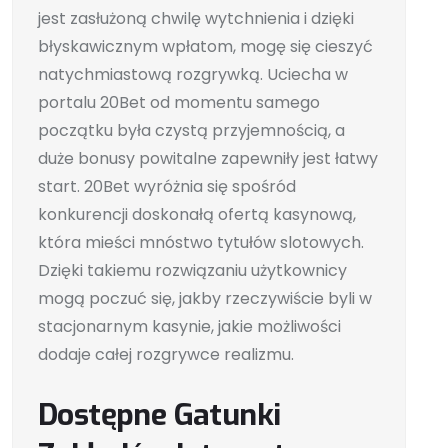
jest zasłużoną chwilę wytchnienia i dzięki
błyskawicznym wpłatom, mogę się cieszyć
natychmiastową rozgrywką. Uciecha w
portalu 20Bet od momentu samego
początku była czystą przyjemnością, a
duże bonusy powitalne zapewniły jest łatwy
start. 20Bet wyróżnia się spośród
konkurencji doskonałą ofertą kasynową,
która mieści mnóstwo tytułów slotowych.
Dzięki takiemu rozwiązaniu użytkownicy
mogą poczuć się, jakby rzeczywiście byli w
stacjonarnym kasynie, jakie możliwości
dodaje całej rozgrywce realizmu.
Dostępne Gatunki