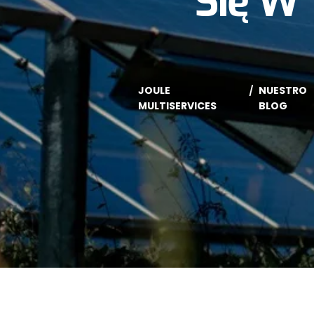
Się W 
JOULE
NUESTRO
MULTISERVICES
BLOG