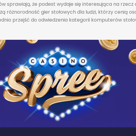
w sprawiają, że podest wydaje się interesująca na rzec
różnorodność gier stołowych dla ludzi, którzy cenią osob
nio przejść do odwiedzenia kategorii komputerów stołow