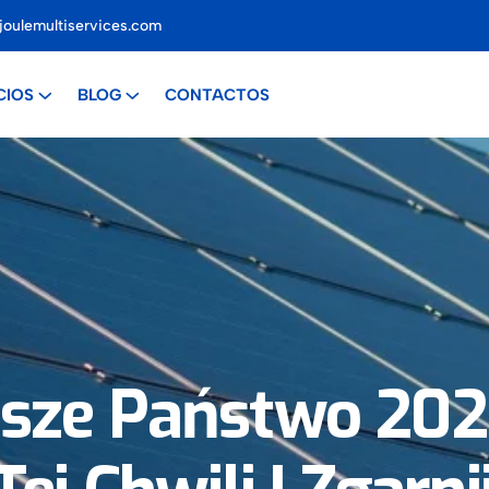
joulemultiservices.com
CIOS
BLOG
CONTACTOS
sze Państwo 202