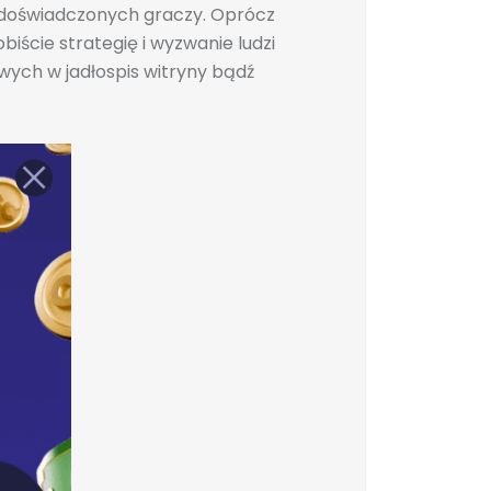
z doświadczonych graczy. Oprócz
iście strategię i wyzwanie ludzi
ych w jadłospis witryny bądź