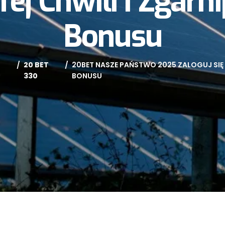
Tej Chwili I Zgarni
Bonusu
20 BET
20BET NASZE PAŃSTWO 2025 ZALOGUJ SIĘ W
330
BONUSU