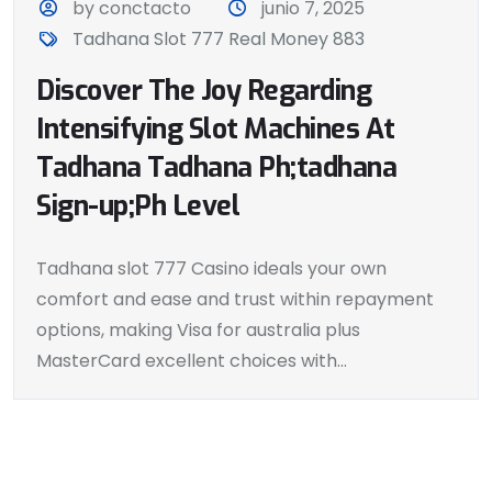
by conctacto
junio 7, 2025
Tadhana Slot 777 Real Money 883
Discover The Joy Regarding
Intensifying Slot Machines At
Tadhana Tadhana Ph;tadhana
Sign-up;Ph Level
Tadhana slot 777 Casino ideals your own
comfort and ease and trust within repayment
options, making Visa for australia plus
MasterCard excellent choices with...