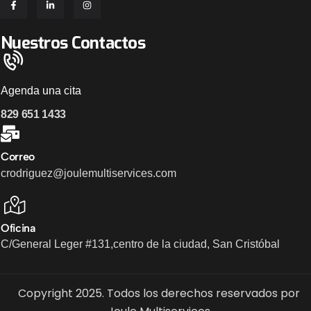
Nuestros Contactos
Agenda una cita
829 651 1433
Correo
crodriguez@joulemultiservices.com
Oficina
C/General Leger #131,
centro de la ciudad, San Cristóbal
Copyright 2025. Todos los derechos reservados por