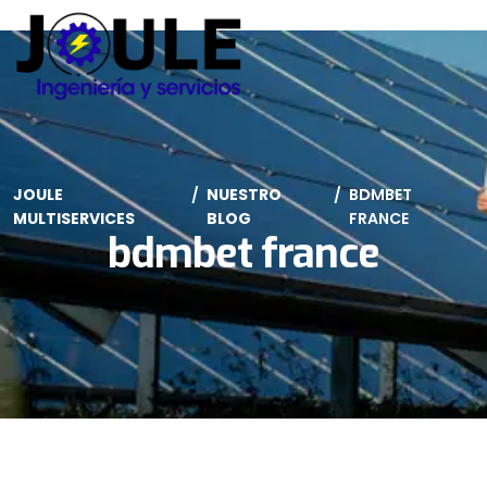
JOULE
NUESTRO
BDMBET
MULTISERVICES
BLOG
FRANCE
bdmbet france