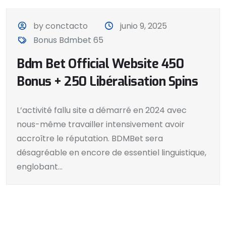
by conctacto
junio 9, 2025
Bonus Bdmbet 65
Bdm Bet Official Website 450
Bonus + 250 Libéralisation Spins
L’activité fallu site a démarré en 2024 avec
nous-même travailler intensivement avoir
accroître le réputation. BDMBet sera
désagréable en encore de essentiel linguistique,
englobant...