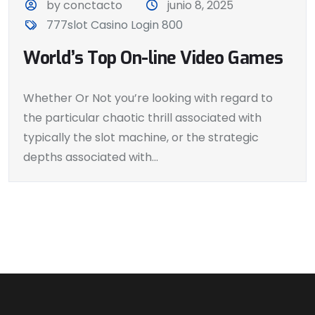
by conctacto
junio 8, 2025
777slot Casino Login 800
World’s Top On-line Video Games
Whether Or Not you’re looking with regard to
the particular chaotic thrill associated with
typically the slot machine, or the strategic
depths associated with...