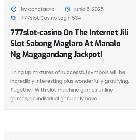
by conctacto
junio 8, 2025
777slot Casino Login 534
777slot-casino On The Internet Jili
Slot Sabong Maglaro At Manalo
Ng Magagandang Jackpot!
Lining up mixtures of successful symbols will be
incredibly interesting plus wonderfully gratifying.
Together With slot machine games online
games, an individual genuinely have...