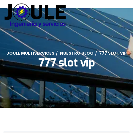
JOULE MULTISERVICES
NUESTRO BLOG
777 SLOT VIP
777 slot vip