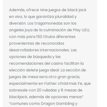
Además, ofrece nine juegos de black jack
en vivo, lo que garantiza pluralidad y
diversión. Los tragamonedas son los
angeles joya de la culminación de Play UZU,
con más para 150 títulos diferentes
provenientes de reconocidos
desarrolladores internacionales. Las
opciones de búsqueda y las
recomendaciones del casino facilitan la
elección delete juego ideal. La sección de
juegos de mesa sera otro gran gracia,
especialmente en Father christmas Fe, que
sobresale con 20 ruliadas y 8 mesas de
blackjack, además de opciones menos”
“comunes como Dragon Gambling y