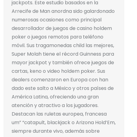
jackpots. Este estudio basados en la
Arrecife de Man anordna sido galardonado
numerosas ocasiones como principal
desarrollador de juegos de casino holdem
poker o juegos remotos para teléfono
móvil. Sus tragamonedas child las mejores,
Super Molah tiene el récord Guinness para
mayor jackpot y también ofrece juegos de
cartas, keno o video holdem poker. Sus
dealers comenzaron en Europa con han
dado este salto a México y otros países de
América Latina, ofreciendo una gran
atención y atractivo a los jugadores.
Destacan las ruletas europea, francesa
um” “catapult, blackjack o Arizona Hold’Em,
siempre durante vivo, además sobre