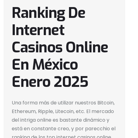
Ranking De
Internet
Casinos Online
En México
Enero 2025
Una forma más de utilizar nuestros Bitcoin,
Ethereum, Ripple, Litecoin, etc. El mercado
del intriga online es bastante dinámico y
está en constante creo, y por parecchio el
ranking de los top internet casinos online