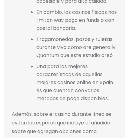
accesible y para alta calidad.
En cambio, los casinos físicos nos
limitan way pago en funds o con
postal bancaria.
Tragamonedas, pozos y ruletas
durante vivo como are generally
Quantum que este estudio creó.
Una para las mejores
características de aquellas
mejores casinos online en Spain
es que cuentan con varios
métodos de pago disponibles.
Además, sobre el casino durante línea se
evitan las esperas que incluye el añadido
sobre que agregan opciones como