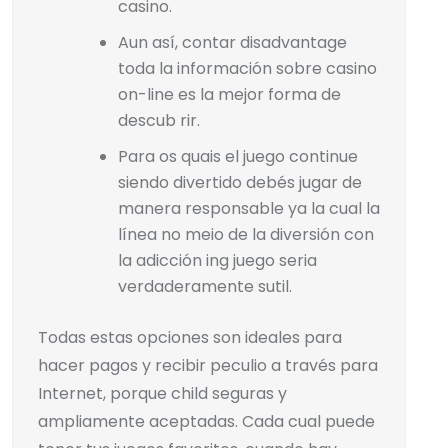
casino.
Aun así, contar disadvantage
toda la información sobre casino
on-line es la mejor forma de
descub
rir.
Para os quais el juego continue
siendo divertido debés jugar de
manera responsable ya la cual la
línea no meio de la diversión con
la adicción ing juego seria
verdaderamente sutil.
Todas estas opciones son ideales para
hacer pagos y recibir peculio a través para
Internet, porque child seguras y
ampliamente aceptadas. Cada cual puede