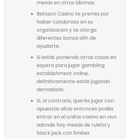
mesas en otros idiomas.
Betsson Casino te premia por
haber candoroso en su
organizacion y te otorga
diferentes bonos afin de
ayudarte.
Si estás poniendo otras cosas en
espera para jugar gambling
establishment online,
definitivamente estás jugando
demasiado.
Si, al contrario, querés jugar con
apuestas altas entonces podés
entrar en el online casino en vivo
adonde hay mesas de ruleta y
black jack con límites