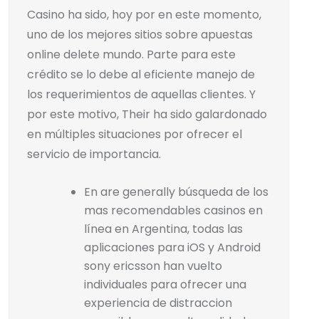
Casino ha sido, hoy por en este momento,
uno de los mejores sitios sobre apuestas
online delete mundo. Parte para este
crédito se lo debe al eficiente manejo de
los requerimientos de aquellas clientes. Y
por este motivo, Their ha sido galardonado
en múltiples situaciones por ofrecer el
servicio de importancia.
En are generally búsqueda de los
mas recomendables casinos en
línea en Argentina, todas las
aplicaciones para iOS y Android
sony ericsson han vuelto
individuales para ofrecer una
experiencia de distraccion