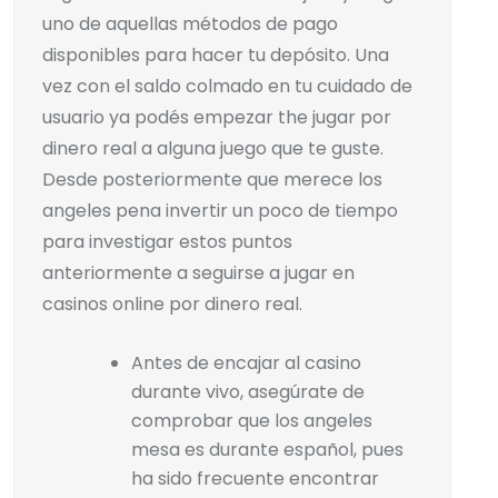
uno de aquellas métodos de pago
disponibles para hacer tu depósito. Una
vez con el saldo colmado en tu cuidado de
usuario ya podés empezar the jugar por
dinero real a alguna juego que te guste.
Desde posteriormente que merece los
angeles pena invertir un poco de tiempo
para investigar estos puntos
anteriormente a seguirse a jugar en
casinos online por dinero real.
Antes de encajar al casino
durante vivo, asegúrate de
comprobar que los angeles
mesa es durante español, pues
ha sido frecuente encontrar