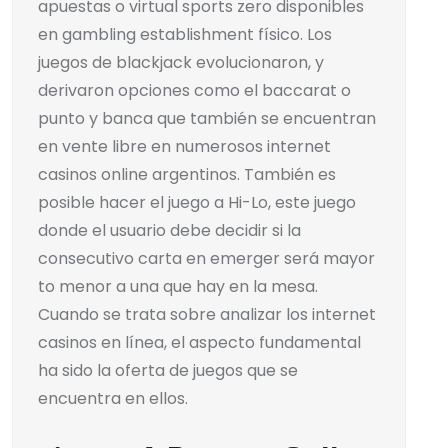
apuestas o virtual sports zero disponibles
en gambling establishment físico. Los
juegos de blackjack evolucionaron, y
derivaron opciones como el baccarat o
punto y banca que también se encuentran
en vente libre en numerosos internet
casinos online argentinos. También es
posible hacer el juego a Hi-Lo, este juego
donde el usuario debe decidir si la
consecutivo carta en emerger será mayor
to menor a una que hay en la mesa.
Cuando se trata sobre analizar los internet
casinos en línea, el aspecto fundamental
ha sido la oferta de juegos que se
encuentra en ellos.