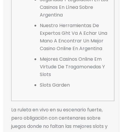
Casinos En Línea Sobre
Argentina
Nuestro Herramientas De
Expertos Ght Va A Echar Una
Mano A Encontrar Un Mejor
Casino Online En Argentina
Mejores Casinos Online Em
Virtude De Tragamonedas Y
Slots
Slots Garden
La ruleta en vivo en su escenario fuerte,
pero obligación con centenares sobre
juegos donde no faltan las mejores slots y