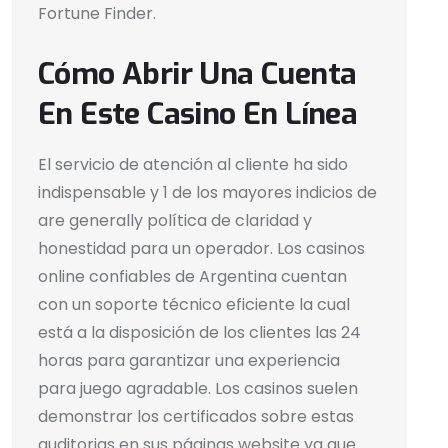
Fortune Finder.
Cómo Abrir Una Cuenta
En Este Casino En Línea
El servicio de atención al cliente ha sido
indispensable y 1 de los mayores indicios de
are generally política de claridad y
honestidad para un operador. Los casinos
online confiables de Argentina cuentan
con un soporte técnico eficiente la cual
está a la disposición de los clientes las 24
horas para garantizar una experiencia
para juego agradable. Los casinos suelen
demonstrar los certificados sobre estas
auditorias en sus páginas website ya que