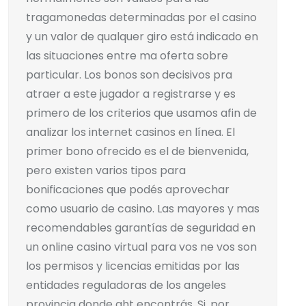
tragamonedas determinadas por el casino
y un valor de qualquer giro está indicado en
las situaciones entre ma oferta sobre
particular. Los bonos son decisivos pra
atraer a este jugador a registrarse y es
primero de los criterios que usamos afin de
analizar los internet casinos en línea. El
primer bono ofrecido es el de bienvenida,
pero existen varios tipos para
bonificaciones que podés aprovechar
como usuario de casino. Las mayores y mas
recomendables garantías de seguridad en
un online casino virtual para vos ne vos son
los permisos y licencias emitidas por las
entidades reguladoras de los angeles
provincia donde ght encontrás. Si, por