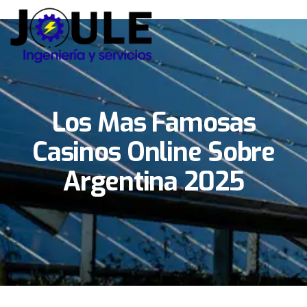
Los Mas Famosas
Casinos Online Sobre
Argentina 2025