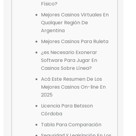
Físico?
Mejores Casinos Virtuales En
Qualquer Región De
Argentina
Mejores Casinos Para Ruleta
¿es Necesario Exonerar
Software Para Jugar En
Casinos Sobre Línea?
Acá Este Resumen De Los
Mejores Casinos On-line En
2025
Licencia Para Betsson
Córdoba
Tabla Para Comparación
Seguridad Y Legislación En Los