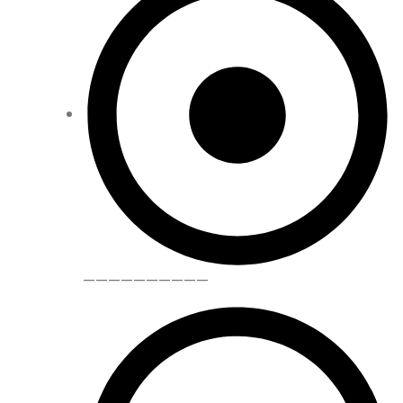
——————————