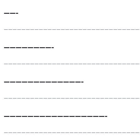
——-
———————————————————————————————
————————-
———————————————————————————————
—————————————-
———————————————————————————————
—————————————————-
———————————————————————————————