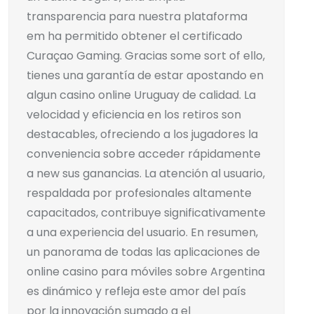
transparencia para nuestra plataforma
em ha permitido obtener el certificado
Curaçao Gaming. Gracias some sort of ello,
tienes una garantía de estar apostando en
algun casino online Uruguay de calidad. La
velocidad y eficiencia en los retiros son
destacables, ofreciendo a los jugadores la
conveniencia sobre acceder rápidamente
a new sus ganancias. La atención al usuario,
respaldada por profesionales altamente
capacitados, contribuye significativamente
a una experiencia del usuario. En resumen,
un panorama de todas las aplicaciones de
online casino para móviles sobre Argentina
es dinámico y refleja este amor del país
por la innovación sumado a el