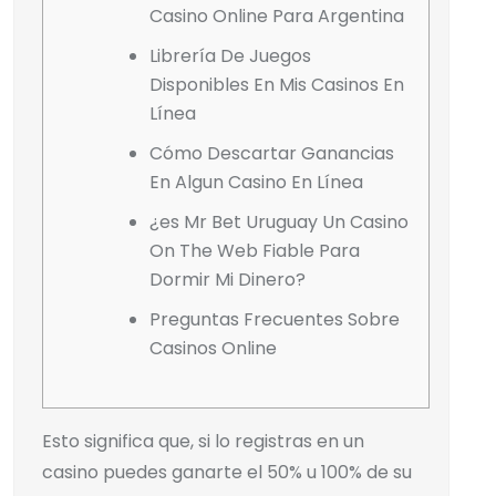
Casino Online Para Argentina
Librería De Juegos
Disponibles En Mis Casinos En
Línea
Cómo Descartar Ganancias
En Algun Casino En Línea
¿es Mr Bet Uruguay Un Casino
On The Web Fiable Para
Dormir Mi Dinero?
Preguntas Frecuentes Sobre
Casinos Online
Esto significa que, si lo registras en un
casino puedes ganarte el 50% u 100% de su