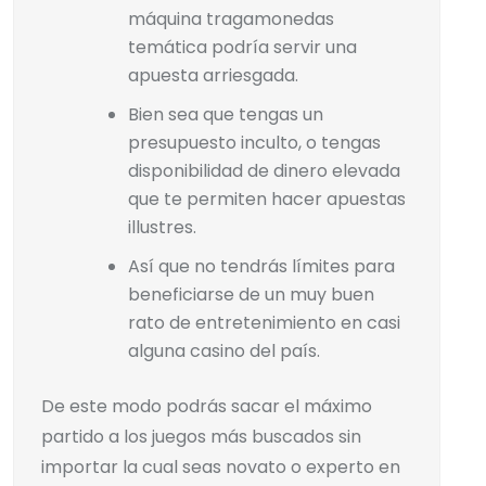
máquina tragamonedas
temática podría servir una
apuesta arriesgada.
Bien sea que tengas un
presupuesto inculto, o tengas
disponibilidad de dinero elevada
que te permiten hacer apuestas
illustres.
Así que no tendrás límites para
beneficiarse de un muy buen
rato de entretenimiento en casi
alguna casino del país.
De este modo podrás sacar el máximo
partido a los juegos más buscados sin
importar la cual seas novato o experto en