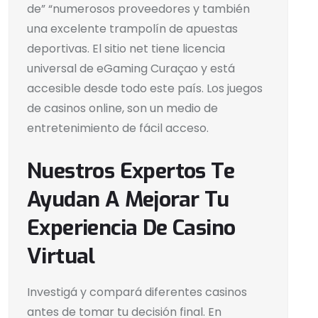
de” “numerosos proveedores y también
una excelente trampolín de apuestas
deportivas. El sitio net tiene licencia
universal de eGaming Curaçao y está
accesible desde todo este país. Los juegos
de casinos online, son un medio de
entretenimiento de fácil acceso.
Nuestros Expertos Te
Ayudan A Mejorar Tu
Experiencia De Casino
Virtual
Investigá y compará diferentes casinos
antes de tomar tu decisión final. En