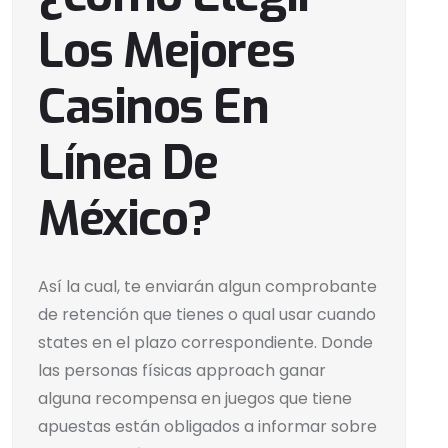
Los Mejores
Casinos En
Línea De
México?
Así la cual, te enviarán algun comprobante
de retención que tienes o qual usar cuando
states en el plazo correspondiente. Donde
las personas físicas approach ganar
alguna recompensa en juegos que tiene
apuestas están obligados a informar sobre