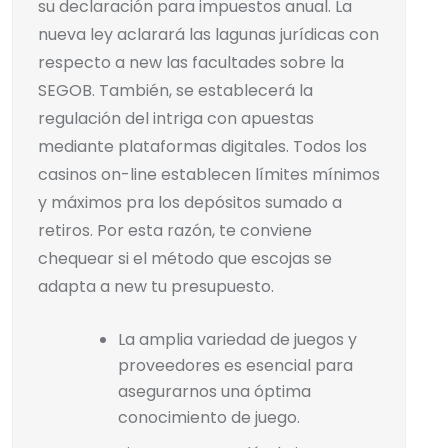
su declaración para impuestos anual. La
nueva ley aclarará las lagunas jurídicas con
respecto a new las facultades sobre la
SEGOB. También, se establecerá la
regulación del intriga con apuestas
mediante plataformas digitales. Todos los
casinos on-line establecen límites mínimos
y máximos pra los depósitos sumado a
retiros. Por esta razón, te conviene
chequear si el método que escojas se
adapta a new tu presupuesto.
La amplia variedad de juegos y
proveedores es esencial para
asegurarnos una óptima
conocimiento de juego.