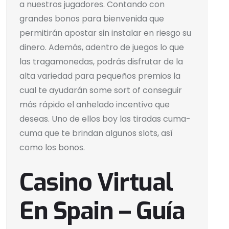
a nuestros jugadores. Contando con
grandes bonos para bienvenida que
permitirán apostar sin instalar en riesgo su
dinero. Además, adentro de juegos lo que
las tragamonedas, podrás disfrutar de la
alta variedad para pequeños premios la
cual te ayudarán some sort of conseguir
más rápido el anhelado incentivo que
deseas. Uno de ellos boy las tiradas cuma-
cuma que te brindan algunos slots, así
como los bonos.
Casino Virtual
En Spain – Guía