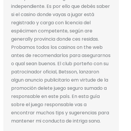
independiente. Es por ello que debés saber
si el casino donde vayas a jugar está
registrado y carga con licencia del
espécimen competente, según are
generally provincia donde ces residas.
Probamos todos los casinos on the web
antes de recomendarlos para asegurarnos
o qual sean buenos. El club porteño con su
patrocinador oficial, Betsson, lanzaron
algun anuncio publicitario em virtude de la
promoción delete juego seguro sumado a
responsable en este país. En esta guía
sobre el juego responsable vas a
encontrar muchos tips y sugerencias para
mantener mi conducta de intriga sana.