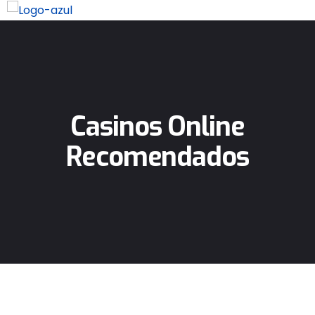
Casinos Online
Recomendados