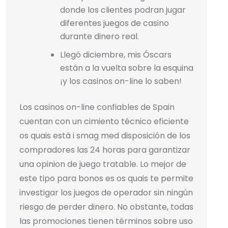
donde los clientes podran jugar
diferentes juegos de casino
durante dinero real.
Llegó diciembre, mis Óscars
están a la vuelta sobre la esquina
¡y los casinos on-line lo saben!
Los casinos on-line confiables de Spain
cuentan con un cimiento técnico eficiente
os quais está i smag med disposición de los
compradores las 24 horas para garantizar
una opinion de juego tratable. Lo mejor de
este tipo para bonos es os quais te permite
investigar los juegos de operador sin ningún
riesgo de perder dinero. No obstante, todas
las promociones tienen términos sobre uso