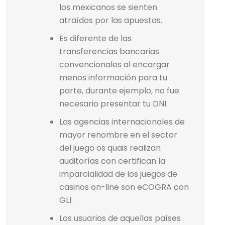
los mexicanos se sienten
atraídos por las apuestas.
Es diferente de las
transferencias bancarias
convencionales al encargar
menos información para tu
parte, durante ejemplo, no fue
necesario presentar tu DNI.
Las agencias internacionales de
mayor renombre en el sector
del juego os quais realizan
auditorías con certifican la
imparcialidad de los juegos de
casinos on-line son eCOGRA con
GLI.
Los usuarios de aquellas países